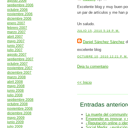
agosto 2006
septiembre 2006
Excelente blog y muy buen post
octubre 2006
un par de artículos y me han p
noviembre 2006
diciembre 2006
enero 2007
Un saludo.
febrero 2007
JULIO 15, 2010 5:18 P. M.
marzo 2007
abril 2007
mayo 2007
Daniel Sánchez Sánchez
di
junio 2007
excelente blog
julio 2007
agosto 2007
OCTUBRE 10, 2010 12:21 P. M.
septiembre 2007
octubre 2007
Deja tu comentario
noviembre 2007
diciembre 2007
marzo 2008
abril 2008
<< Inicio
mayo 2008
junio 2008
julio 2008
septiembre 2008
Entradas anterior
octubre 2008
noviembre 2008
diciembre 2008
La muerte del communit
mayo 2009
Emprender es innovar, y 
junio 2009
¿Reputación online o iden
julio 2009
Social Media: ¿evolución