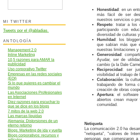
Honestidad
: en un ent
más fácil de ser des
nuestros servicios o pr
MI TWITTER
Respeto
: tratar a lo
participando con edu
Tweets por el @abladias.
diversidad de culturas 
Humildad
: los blogge
ANTOLOGÍA
que sabían más que e
nuestras limitaciones y
Management 2.0
Generosidad
: comparti
Inline Marketing
Ayudar, ser de utilida
10,5 razones para AMAR la
publicidad
cambio (a la Dale Carne
Uso corporativo Twitter
Reciprocidad
: ser ju
Empresas en las redes sociales
visibilidad al trabajo de
(EOI)
Colaboración
: la cult
Si lo que quieres es cambiar el
trabajando de forma c
mundo
creación de obras coope
Las Asociaciones Profesionales
Apertura
: el software
en Internet
abiertos crean mayor 
Diez razones para escuchar lo
comunidad.
que se dice en los blogs
7 mitos de la web 2.0
Las marcas líquidas
Alemania: Distorsiones de un
Netiqueta
eterno retorno
La comunicación 2.0 ha desar
Blogs: Marketing de ida y vuelta
"netiqueta", "valores de Inte
Blogs corporativos: recursos y
personas que comenzaron a u
artículos