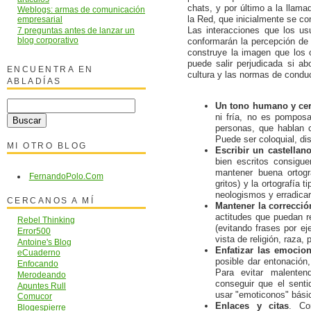
chats, y por último a la llam
Weblogs: armas de comunicación
la Red, que inicialmente se co
empresarial
Las interacciones que los us
7 preguntas antes de lanzar un
blog corporativo
conformarán la percepción de 
construye la imagen que los 
puede salir perjudicada si a
ENCUENTRA EN
cultura y las normas de condu
ABLADÍAS
Un tono humano y ce
ni fría, no es pompos
personas, que hablan 
Puede ser coloquial, d
MI OTRO BLOG
Escribir un castellan
bien escritos consigu
mantener buena ortogr
FernandoPolo.Com
gritos) y la ortografía 
neologismos y erradicar
CERCANOS A MÍ
Mantener la corrección
actitudes que puedan re
Rebel Thinking
(evitando frases por e
Error500
vista de religión, raza, 
Antoine's Blog
Enfatizar las emocio
eCuaderno
posible dar entonación,
Enfocando
Para evitar malenten
Merodeando
conseguir que el sent
Apuntes Rull
usar "emoticonos" básic
Comucor
Enlaces y citas
. Co
Blogespierre