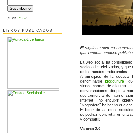
¿Con
RSS
?
LIBROS PUBLICADOS
El siguiente post es un extra
que Territorio creativo public
La web social ha consolidado 
sociedades civilizadas, y que 
de los medios tradicionales.
A principios de la década, 
denominarse "
blogcultura
", qu
siendo normas de etiqueta -cita
conversaciones- dio pie a nor
uso comercial de Internet sie
Internet), no encubrir obje
"blogosfera" ha hecho que casi
El boom de las redes sociale
se podrían concretar en una s
y compartir.
Valores 2.0