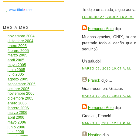
Te dejo un saludo, sigue asi va
www.
flick
r
.com
FEBRERO 27, 2010 5:16 A. M.
MES A MES
Fernando Polo
dijo ...
noviembre 2004
Muchas gracias, ONIX, tu com
diciembre 2004
prestarle todo el cariño que
enero 2005
seguir ;-)
febrero 2005
marzo 2005
abril 2005
Un saludo!
mayo 2005
MARZO 02, 2010 10:07 A. M.
junio 2005
julio 2005
agosto 2005
Franck
dijo ...
septiembre 2005
Gran resumen. Gracias
octubre 2005
noviembre 2005
MARZO 10, 2010 10:31 A. M.
diciembre 2005
enero 2006
Fernando Polo
dijo ...
febrero 2006
marzo 2006
Gracias, Franck!
abril 2006
mayo 2006
MARZO 10, 2010 12:51 P. M.
junio 2006
julio 2006
Hosting
dijo ...