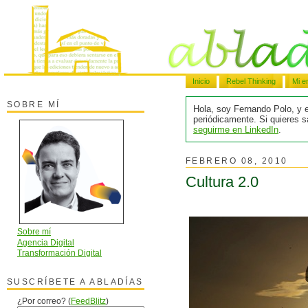
Inicio
Rebel Thinking
Mi e
SOBRE MÍ
Hola, soy Fernando Polo, y e
periódicamente. Si quieres 
seguirme en LinkedIn
.
FEBRERO 08, 2010
Cultura 2.0
Sobre mí
Agencia Digital
Transformación Digital
SUSCRÍBETE A ABLADÍAS
¿Por correo? (
FeedBlitz
)