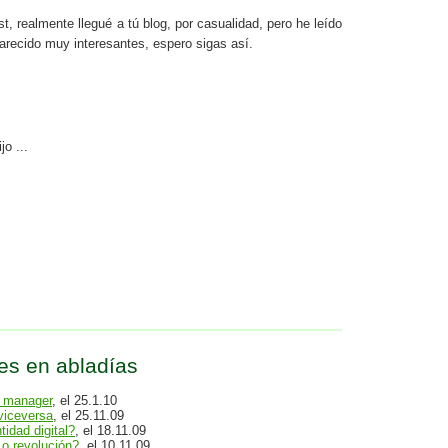
, realmente llegué a tú blog, por casualidad, pero he leído
arecido muy interesantes, espero sigas así.
jo ...
es en abladías
y manager
, el 25.1.10
viceversa
, el 25.11.09
tidad digital?
, el 18.11.09
 o revolución?
, el 10.11.09