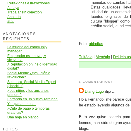
monedas de cambio habi
Reflexiones e irreflexiones
Estas cualidades, llev
Atalaya
utilidad de un contenid
Trabajar sin conexión
fuentes originales de 
Anotado
cultura "blogger" como
Más
crédito social, e indir
ANOTACIONES
RECIENTES
Foto:
abladías
.
La muerte del community
manager
Emprender es innovar, y
Tuitéalo
|
Menéalo
|
Del.icio.us
viceversa
¿Reputación online o identidad
digital?
Social Media: ¿evolución o
revolución?
Se busca: Social Media Expert
6 COMENTARIOS:
(checklist)
¿Los niños y los ancianos
Diang Lugo
dijo ...
primero?
Hola Fernando, me parece que
Entrando en un nuevo Territorio
Y el ganador es ...
he estado leyendo algunos de 
¿Culo de pago o témporas
gratuitas?
Esta vez quise hacerlo para
Una hoja en blanco
leemos, han sido de gran ayud
blogs.
FOTOS