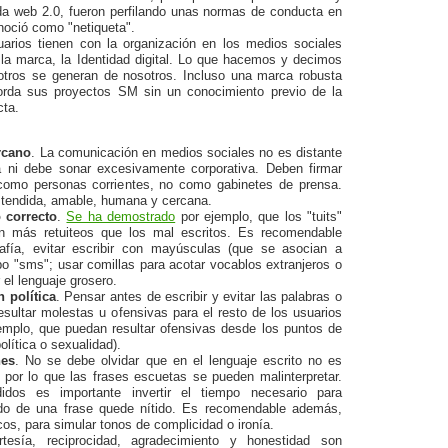
ada web 2.0, fueron perfilando unas normas de conducta en
noció como "netiqueta".
uarios tienen con la organización en los medios sociales
la marca, la Identidad digital. Lo que hacemos y decimos
otros se generan de nosotros. Incluso una marca robusta
borda sus proyectos SM sin un conocimiento previo de la
cta.
rcano
. La comunicación en medios sociales no es distante
a ni debe sonar excesivamente corporativa. Deben firmar
como personas corrientes, no como gabinetes de prensa.
istendida, amable, humana y cercana.
o correcto
.
Se ha demostrado
por ejemplo, que los "tuits"
en más retuiteos que los mal escritos. Es recomendable
afía, evitar escribir con mayúsculas (que se asocian a
tipo "sms"; usar comillas para acotar vocablos extranjeros o
 el lenguaje grosero.
 política
. Pensar antes de escribir y evitar las palabras o
sultar molestas u ofensivas para el resto de los usuarios
jemplo, que puedan resultar ofensivas desde los puntos de
política o sexualidad).
nes
. No se debe olvidar que en el lenguaje escrito no es
 por lo que las frases escuetas se pueden malinterpretar.
didos es importante invertir el tiempo necesario para
ido de una frase quede nítido. Es recomendable además,
os, para simular tonos de complicidad o ironía.
rtesía, reciprocidad, agradecimiento y honestidad son