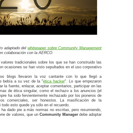
cto adaptado del
whitepaper sobre Community Management
ó en colaboración con la AERCO.
valores tradicionales sobre los que se han construido las
en ocasiones se han visto sepultados en el uso corporativo
los blogs llevaron la voz cantante con lo que llegó a
e bebía a su vez de la "
ética hacker
". Lo que empezaron
r la fuente, enlazar, aceptar comentarios, participar en las
mas de ética singular, como el rechazo a los anuncios (el
mpre ha sido fervientemente rechazado por los pioneros de
tivos comerciales, ser honestos. La masificación de la
 todo esto quede ya sólo en el recuerdo.
s ha dado pie a más normas no escritas, pero resumiendo,
erie de valores, que un
Community Manager
debe adoptar