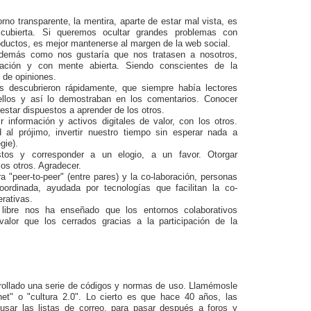
orno transparente, la mentira, aparte de estar mal vista, es
cubierta. Si queremos ocultar grandes problemas con
oductos, es mejor mantenerse al margen de la web social.
s demás como nos gustaría que nos tratasen a nosotros,
cación y con mente abierta. Siendo conscientes de la
y de opiniones.
rs descubrieron rápidamente, que siempre había lectores
llos y así lo demostraban en los comentarios. Conocer
 estar dispuestos a aprender de los otros.
r información y activos digitales de valor, con los otros.
d al prójimo, invertir nuestro tiempo sin esperar nada a
gie).
stos y corresponder a un elogio, a un favor. Otorgar
 los otros. Agradecer.
ura "peer-to-peer" (entre pares) y la co-laboración, personas
oordinada, ayudada por tecnologías que facilitan la co-
rativas.
 libre nos ha enseñado que los entornos colaborativos
valor que los cerrados gracias a la participación de la
rollado una serie de códigos y normas de uso. Llamémosle
rnet" o "cultura 2.0". Lo cierto es que hace 40 años, las
sar las listas de correo, para pasar después a foros y